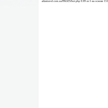
atlastravel.com.ua/PAGES/hot.php
0.09
из
5
на основе
15