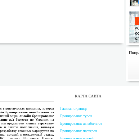
Понр
КАРТА САЙТА
 туристическая компания, которая
Главная страница
йн бронирование авиабилетов
на
мпаний мира,
онлайн бронирование
Бронирование туров
ание ж/д билетов
по Украине, на
и мы предлагаем купить
страховку
Бронирование авиабилетов
а
и пакеты пополнения,
визовую
 разработку сложных маршрутов по
Бронирование чартеров
вис, детский и молодежный отдых,
ОАЭ, Таиланд, Иорданию, Грецию,
Бронирование отелей