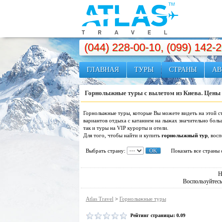
(044) 228-00-10, (099) 142-
ГЛАВНАЯ
ТУРЫ
СТРАНЫ
АВ
Горнолыжные туры с вылетом из Киева. Цены 
Горнолыжные туры, которые Вы можете видеть на этой ст
вариантов отдыха с катанием на лыжах значительно бол
так и туры на VIP курорты и отели.
Для того, чтобы найти и купить
горнолыжный тур
, вос
Выбрать страну:
Показать все страны
Н
Воспользуйтес
Atlas Travel
>
Горнолыжные туры
Рейтинг страницы:
0.09