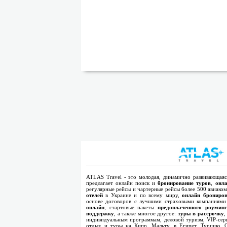
ATLAS Travel - это молодая, динамично развивающаяся
предлагает онлайн поиск и
бронирование туров
,
онла
регулярные рейсы и чартерные рейсы более 500 авиако
отелей
в Украине и по всему миру,
онлайн брониров
основе договоров с лучшими страховыми компаниям
онлайн
, стартовые пакеты
предоплаченного роуминг
поддержку
, а также многое другое:
туры в рассрочку
,
индивидуальным программам, деловой туризм, VIP-сер
отдых и туры на Кипр, Мальту, в Египет, Турцию, 