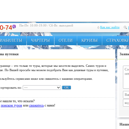
Пн-Пт: 10.00-19.00 / Сб-Вс: выходной
20-74
⌂
Как нас найти
🔍
ИАБИЛЕТЫ
ЧАРТЕРЫ
ОТЕЛИ
КРУИЗЫ
СТРАХОВК
на путевки
Заявк
ранице – это только те туры, которые мы захотели выделить. Самих туров и
ьше. По Вашей просьбе мы можем подобрать Вам как дешевые туры и путевки,
пользуйтесь сервисами ниже или свяжитесь с нашими операторами.
 сортировать по:
е нашли то, что искали?
ь
поиском туров
или
свяжитесь
с нами!
Наши