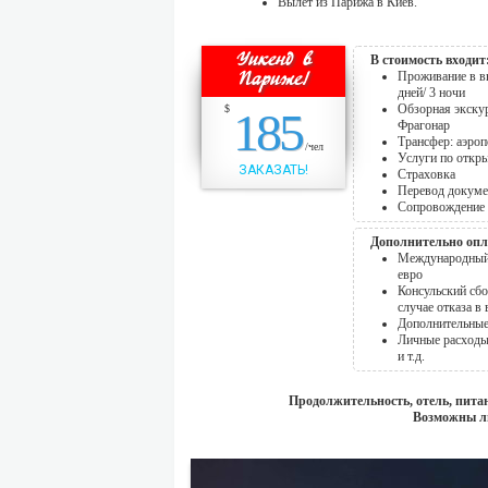
Вылет из Парижа в Киев.
Уикенд в
В стоимость входит
Париже!
Проживание в вы
дней/ 3 ночи
Обзорная экску
$
185
Фрагонар
Трансфер: аэроп
/чел
Услуги по откр
ЗАКАЗАТЬ!
Страховка
Перевод докуме
Сопровождение 
Дополнительно опл
Международный 
евро
Консульский сбо
случае отказа в
Дополнительные
Личные расходы,
и т.д.
Продолжительность, отель, пита
Возможны л