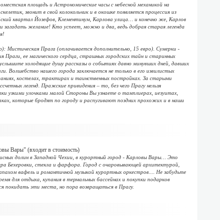
оместская площадь и Астрономические часы с небесной механикой на
келетик, звонит в свой колокольчик и в окошке появляется процессия из
кий квартал Йозефов, Клементинум, Карлова улица… и конечно же, Карлов
и загадать желание! Кто успеет, можно и два, ведь добрая старая легенда
я!
): Мистическая Прага (оплачивается дополнительно, 15 евро). Сумерки -
ния Праги, ее магического сердца, страшных городских тайн и старинных
 услышите холодящие душу рассказы о событиях давно минувших дней, давших
аги. Волшебство нашего города заключается не только в его извилистых
зданиях, костелах, трактирах и таинственных постройках. За старыми
четных легенд. Пражские привидения – то, без чего Прагу нельзя
лки узкими улочками малой Стороны Вы узнаете о тамплиерах, иезуитах,
раках, которые бродят по городу и распугивают поздних прохожих и в наши
овы Вары" (входит в стоимость)
исных долин в Западной Чехии, в курортный город - Карловы Вары… Это
ера Бехеровки, стекла и фарфора. Город с очаровывающей архитектурой,
апахом вафель и романтичной музыкой курортных оркестров.... Не забудьте
время для отдыха, купания в термальных бассейнах и покупки подарков
я покидать эти места, но пора возвращаться в Прагу.