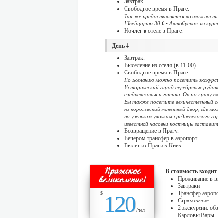
Завтрак.
Свободное время в Праге.
Так же предоставляется возможность 
Швейцарию 30 € • Автобусная экскурсия
Ночлег в отеле в Праге.
День 4
Завтрак.
Выселение из отеля (в 11-00).
Свободное время в Праге.
По желанию можно посетить экскурсию
Исторический город серебряных рудок
средневековья и готики. Он по праву 
Вы также посетите величественный с
на королевский монетный двор, где м
по узеньким улочкам средневекового г
известной часовни костницы заставит
Возвращение в Прагу.
Вечером трансфер в аэропорт.
Вылет из Праги в Киев.
Пражское
В стоимость входит
великолепие!
Проживание в в
Завтраки
Трансфер аэропо
$
120
Страхование
2 экскурсии: об
/чел
Карловы Вары