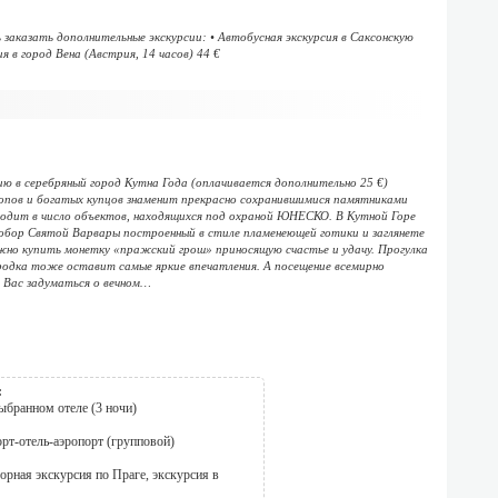
заказать дополнительные экскурсии: • Автобусная экскурсия в Саксонскую
 в город Вена (Австрия, 14 часов) 44 €
 в серебряный город Кутна Года (оплачивается дополнительно 25 €)
опов и богатых купцов знаменит прекрасно сохранившимися памятниками
входит в число объектов, находящихся под охраной ЮНЕСКО. В Кутной Горе
обор Святой Варвары построенный в стиле пламенеющей готики и заглянете
ожно купить монетку «пражский грош» приносящую счастье и удачу. Прогулка
ородка тоже оставит самые яркие впечатления. А посещение всемирно
 Вас задуматься о вечном…
:
ыбранном отеле (3 ночи)
рт-отель-аэропорт (групповой)
зорная экскурсия по Праге, экскурсия в