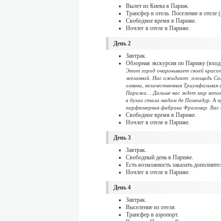
Вылет из Киева в Париж.
Трансфер в отель. Поселение в отеле (
Свободное время в Париже.
Ночлег в отеле в Париже.
День 2
Завтрак.
Обзорная экскурсия по Парижу (входи
Этот город очаровывает своей красото
желанной. Нас ожидают: площадь Согл
огнями, величественная Триумфальная
Парижа… Дальше нас ждет мир запахо
в духах стала мадам де Помпадур. А ч
парфюмерная фабрика Фрагонар. Вас 
Свободное время в Париже.
Ночлег в отеле в Париже.
День 3
Завтрак.
Свободный день в Париже.
Есть возможность заказать дополните
Ночлег в отеле в Париже.
День 4
Завтрак.
Выселение из отеля.
Трансфер в аэропорт.