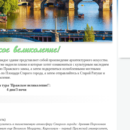
ое великолепие!
ждое здание представляет собой произведение архитектурного искусства.
же надоели пляжи и которые хотят ознакомиться с культурным наследием
нию Пражского замка, а затем подкрепиться излюбленными местными
 по Площади Старого города, а затем отправляйтесь к Старой Ратуше и
мление.
 тура 'Пражское великолепие!':
4 дня/3 ночи
сть)
грузитесь в таинственную атмосферу Старого города: древняя Пороховая
мнит еще Великого Моцарта; Каролинум – первый Пражский университет,