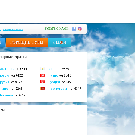
БУДЬТЕ С НАМИ!
Проверить заказ
И
ГОРЯЩИЕ ТУРЫ
ЛЫЖИ
лярные страны
Болгария
Кипр
- от €344
- от €359
Греция
Тунис
- от €422
- от $346
Грузия
Турция
- от $377
- от €355
Египет
Черногория
- от $265
- от €347
Испания
- от €419
ама