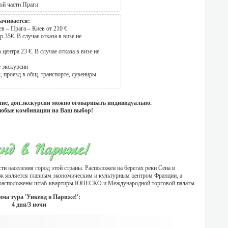
ой части Праги
ачивается:
в – Прага – Киев от 210 €
 35€. В случае отказа в визе не
центра 23 €. В случае отказа в визе не
 экскурсии
 проезд в общ. транспорте, сувениры
ние, доп.экскурсии можно оговаривать индивидуально.
юбые комбинации на Ваш выбор!
нд в Париже!
и населения город этой страны. Расположен на берегах реки Сена в
риж является главным экономическим и культурным центром Франции, а
ь расположены штаб-квартиры ЮНЕСКО и Международной торговой палаты.
ма тура 'Уикенд в Париже!':
4 дня/3 ночи