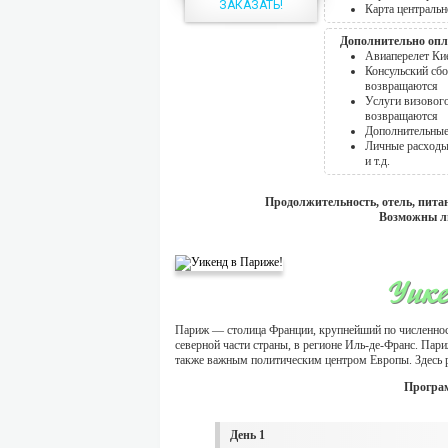
ЗАКАЗАТЬ!
Карта центральн
Дополнительно опл
Авиаперелет Кие
Консульский сбор
возвращаются
Услуги визового 
возвращаются
Дополнительные
Личные расходы,
и т.д.
Продолжительность, отель, пита
Возможны л
Уике
Париж — столица Франции, крупнейший по численност
северной части страны, в регионе Иль-де-Франс. Па
также важным политическим центром Европы. Здес
Програм
День 1