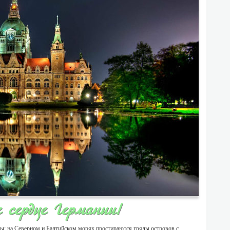
 сердце Германии!
ы: на Северном и Балтийском морях простираются гряды островов с