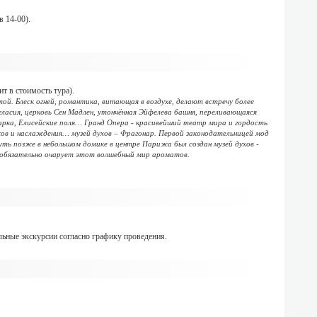
в 14-00).
т в стоимость тура).
й. Блеск огней, романтика, витающая в воздухе, делают встречу более
асия, церковь Сен Мадлен, утончённая Эйфелева башня, переливающаяся
 арка, Елисейские поля… Гранд Опера - красивейший театр мира и гордость
в и наслаждения… музей духов – Фрагонар. Первой законодательницей мод
уть позже в небольшом домике в центре Парижа был создан музей духов -
обязательно очарует этот волшебный мир ароматов.
льные экскурсии согласно графику проведения.