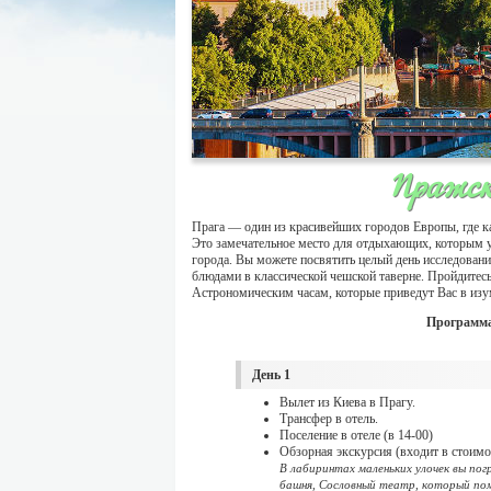
Пражск
Прага — один из красивейших городов Европы, где ка
Это замечательное место для отдыхающих, которым у
города. Вы можете посвятить целый день исследова
блюдами в классической чешской таверне. Пройдитесь
Астрономическим часам, которые приведут Вас в изу
Программа
День 1
Вылет из Киева в Прагу.
Трансфер в отель.
Поселение в отеле (в 14-00)
Обзорная экскурсия (входит в стоимо
В лабиринтах маленьких улочек вы по
башня, Сословный театр, который по