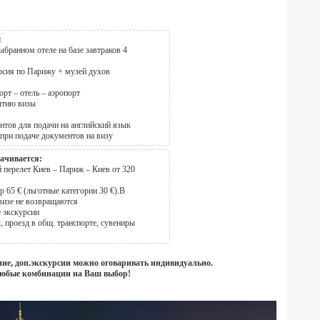
:
бранном отеле на базе завтраков 4
рсия по Парижу + музей духов
орт – отель – аэропорт
ытию визы
нтов для подачи на английский язык
при подаче документов на визу
ачивается:
перелет Киев – Париж – Киев от 320
р 65 € (льготные категории 30 €).В
 визе не возвращаются
 экскурсии
 проезд в общ. транспорте, сувениры
ние, доп.экскурсии можно оговаривать индивидуально.
юбые комбинации на Ваш выбор!