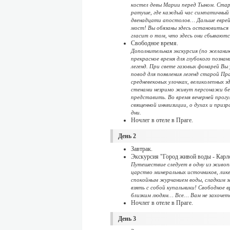
костел девы Марии перед Тыном. Стар
ратуше, где каждый час симпатичный с
двенадцати апостолов… Дальше еврейс
мост! Вы обязаны здесь остановиться 
гласит о том, что здесь они сбываютс
Свободное время.
Дополнительная экскурсия (по желанию
прекрасное время для глубокого позна
легенд. При свете газовых фонарей Вы
повод для появления легенд старой Пр
средневековых улочках, великолепных 
стенами незримо живут персонажи бесс
представить. Во время вечерней прогу
священной инквизиции, о духах и приз
дни.
Ночлег в отеле в Праге.
День 2
Завтрак.
Экскурсия "Город живой воды - Карл
Путешествие следует в одну из живоп
царство минеральных источников, лик
спокойным журчанием воды, сладким з
взять с собой купальники! Свободное 
близким людям… Все… Вам не захочетс
Ночлег в отеле в Праге.
День 3