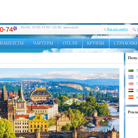
Пн-Пт: 10.00-19.00 / Сб-Вс: выходной
20-74
⌂
Как нас найти
🔍
ИАБИЛЕТЫ
ЧАРТЕРЫ
ОТЕЛИ
КРУИЗЫ
СТРАХОВК
Попу
Рекл